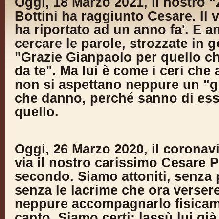
Oggi, 18 Marzo 2021, il nostro 
Bottini ha raggiunto Cesare. Il v
ha riportato ad un anno fa'. E a
cercare le parole, strozzate in 
"Grazie Gianpaolo per quello c
da te". Ma lui è come i ceri che 
non si aspettano neppure un "gr
che danno, perché sanno di esse
quello.
Oggi, 26 Marzo 2020, il coronavi
via il nostro carissimo Cesare P
secondo. Siamo attoniti, senza 
senza le lacrime che ora vers
neppure accompagnarlo fisicame
canto. Siamo certi: lassù lui già